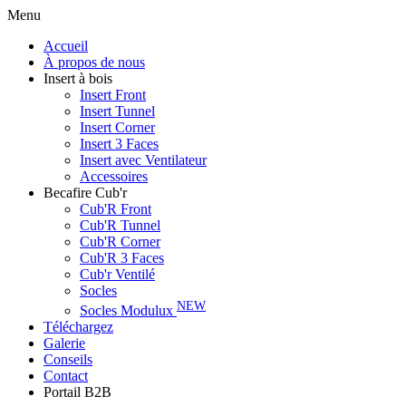
Menu
Accueil
À propos de nous
Insert à bois
Insert Front
Insert Tunnel
Insert Corner
Insert 3 Faces
Insert avec Ventilateur
Accessoires
Becafire Cub'r
Cub'R Front
Cub'R Tunnel
Cub'R Corner
Cub'R 3 Faces
Cub'r Ventilé
Socles
NEW
Socles Modulux
Téléchargez
Galerie
Conseils
Contact
Portail B2B