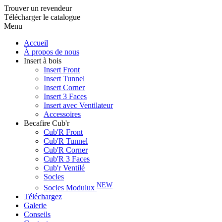
Trouver un revendeur
Télécharger le catalogue
Menu
Accueil
À propos de nous
Insert à bois
Insert Front
Insert Tunnel
Insert Corner
Insert 3 Faces
Insert avec Ventilateur
Accessoires
Becafire Cub'r
Cub'R Front
Cub'R Tunnel
Cub'R Corner
Cub'R 3 Faces
Cub'r Ventilé
Socles
NEW
Socles Modulux
Téléchargez
Galerie
Conseils